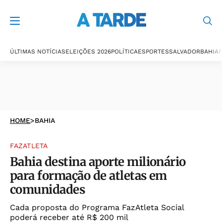
ÚLTIMAS NOTÍCIAS
ELEIÇÕES 2026
POLÍTICA
ESPORTES
SALVADOR
BAHIA
P
HOME
>
BAHIA
FAZATLETA
Bahia destina aporte milionário
para formação de atletas em
comunidades
Cada proposta do Programa FazAtleta Social
poderá receber até R$ 200 mil