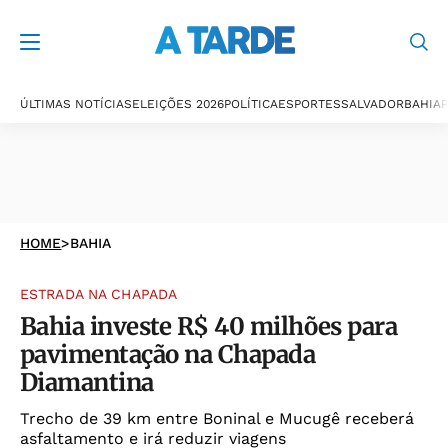
ÚLTIMAS NOTÍCIAS
ELEIÇÕES 2026
POLÍTICA
ESPORTES
SALVADOR
BAHIA
P
HOME
>
BAHIA
ESTRADA NA CHAPADA
Bahia investe R$ 40 milhões para
pavimentação na Chapada
Diamantina
Trecho de 39 km entre Boninal e Mucugê receberá
asfaltamento e irá reduzir viagens