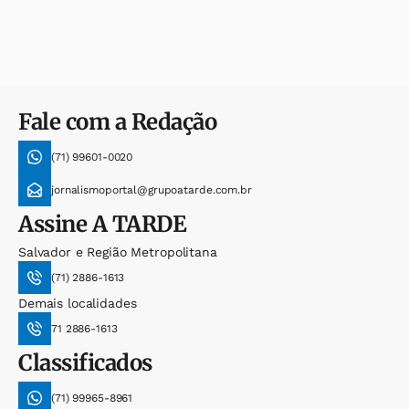
Fale com a Redação
(71) 99601-0020
jornalismoportal@grupoatarde.com.br
Assine
A TARDE
Salvador e Região Metropolitana
(71) 2886-1613
Demais localidades
71 2886-1613
Classificados
(71) 99965-8961