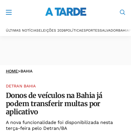
ÚLTIMAS NOTÍCIAS
ELEIÇÕES 2026
POLÍTICA
ESPORTES
SALVADOR
BAHIA
P
HOME
>
BAHIA
DETRAN BAHIA
Donos de veículos na Bahia já
podem transferir multas por
aplicativo
A nova funcionalidade foi disponibilizada nesta
terça-feira pelo Detran/BA