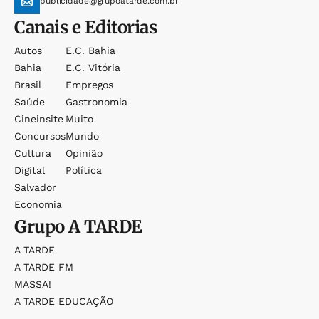
publicidade@grupoatarde.com.br
Canais e Editorias
Autos
E.c. Bahia
Bahia
E.c. Vitória
Brasil
Empregos
Saúde
Gastronomia
Cineinsite
Muito
Concursos
Mundo
Cultura
Opinião
Digital
Política
Salvador
Economia
Grupo
A TARDE
A TARDE
A TARDE FM
MASSA!
A TARDE EDUCAÇÃO