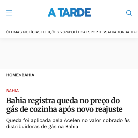
ÚLTIMAS NOTÍCIAS
ELEIÇÕES 2026
POLÍTICA
ESPORTES
SALVADOR
BAHIA
P
HOME
>
BAHIA
BAHIA
Bahia registra queda no preço do
gás de cozinha após novo reajuste
Queda foi aplicada pela Acelen no valor cobrado às
distribuidoras de gás na Bahia