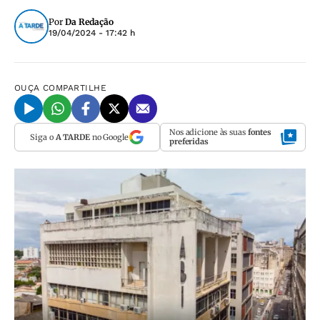
Por
Da Redação
19/04/2024 - 17:42 h
OUÇA
COMPARTILHE
Nos adicione às suas
fontes
Siga o
A TARDE
no Google
preferidas