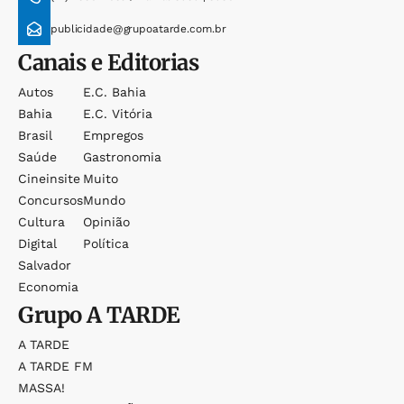
publicidade@grupoatarde.com.br
Canais e Editorias
Autos
E.c. Bahia
Bahia
E.c. Vitória
Brasil
Empregos
Saúde
Gastronomia
Cineinsite
Muito
Concursos
Mundo
Cultura
Opinião
Digital
Política
Salvador
Economia
Grupo
A TARDE
A TARDE
A TARDE FM
MASSA!