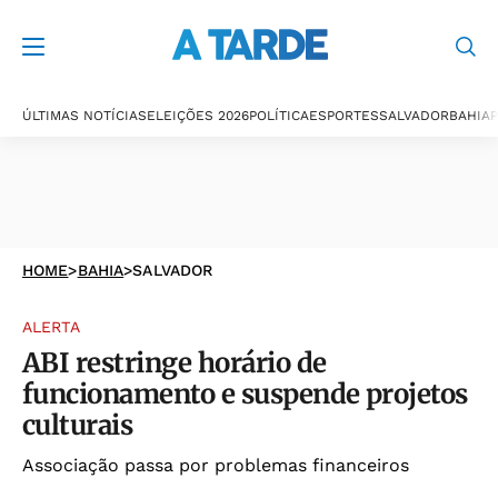
ÚLTIMAS NOTÍCIAS
ELEIÇÕES 2026
POLÍTICA
ESPORTES
SALVADOR
BAHIA
P
HOME
>
BAHIA
>
SALVADOR
ALERTA
ABI restringe horário de
funcionamento e suspende projetos
culturais
Associação passa por problemas financeiros