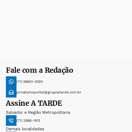
Fale com a Redação
(71) 99601-0020
jornalismoportal@grupoatarde.com.br
Assine
A TARDE
Salvador e Região Metropolitana
(71) 2886-1613
Demais localidades