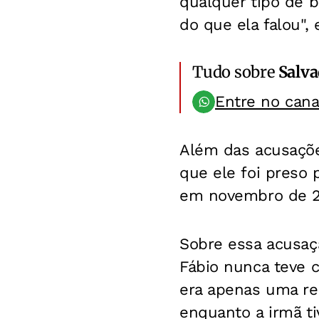
qualquer tipo de b
do que ela falou",
Tudo sobre
Salv
Entre no can
Além das acusaçõe
que ele foi preso 
em novembro de 2
Sobre essa acusaçã
Fábio nunca teve c
era apenas uma re
enquanto a irmã t