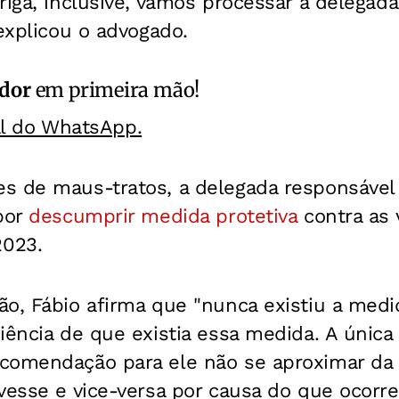
riga, inclusive, vamos processar a delegad
 explicou o advogado.
ador
em primeira mão!
al do WhatsApp.
s de maus-tratos, a delegada responsável
por
descumprir medida protetiva
contra as v
023.
o, Fábio afirma que "nunca existiu a medi
iência de que existia essa medida. A única 
comendação para ele não se aproximar da
ivesse e vice-versa por causa do que ocor