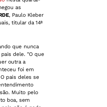
 negou as
ARDE
, Paulo Kleber
is, titular da 14ª
mando que nunca
 pais dele. "O que
er outra a
nteceu foi em
O pais deles se
sentendimento
são. Muito pelo
ito boa, sem