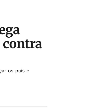
nega
 contra
çar os pais e