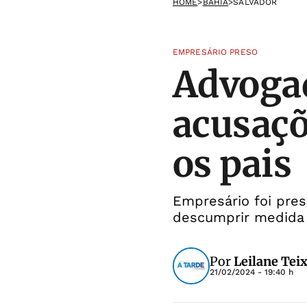
HOME
>
BAHIA
>
SALVADOR
EMPRESÁRIO PRESO
Advogad
acusaçõ
os pais
Empresário foi pres
descumprir medida 
Por
Leilane Teix
21/02/2024 - 19:40 h