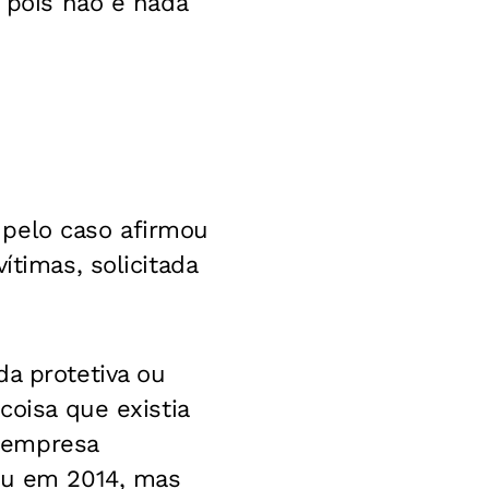
a pois não é nada
 pelo caso afirmou
ítimas, solicitada
da protetiva ou
coisa que existia
 empresa
reu em 2014, mas