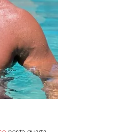
so
nesta quarta-