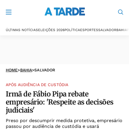
ÚLTIMAS NOTÍCIAS
ELEIÇÕES 2026
POLÍTICA
ESPORTES
SALVADOR
BAHIA
P
HOME
>
BAHIA
>
SALVADOR
APÓS AUDIÊNCIA DE CUSTÓDIA
Irmã de Fábio Pipa rebate
empresário: 'Respeite as decisões
judiciais'
Preso por descumprir medida protetiva, empresário
passou por audiência de custódia e usará