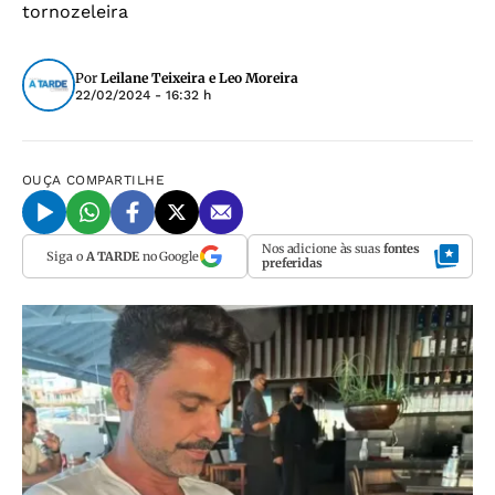
tornozeleira
Por
Leilane Teixeira e Leo Moreira
22/02/2024 - 16:32 h
OUÇA
COMPARTILHE
Nos adicione às suas
fontes
Siga o
A TARDE
no Google
preferidas