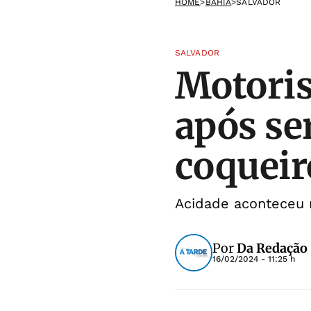
HOME
>
BAHIA
>
SALVADOR
SALVADOR
Motoris
após se
coqueir
Acidade aconteceu n
Por
Da Redação
16/02/2024 - 11:25 h