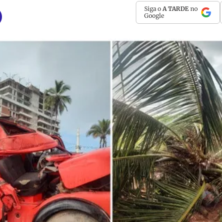
Siga o
A TARDE
no
Google