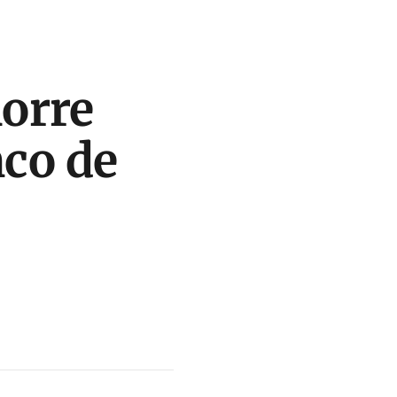
orre
nco de