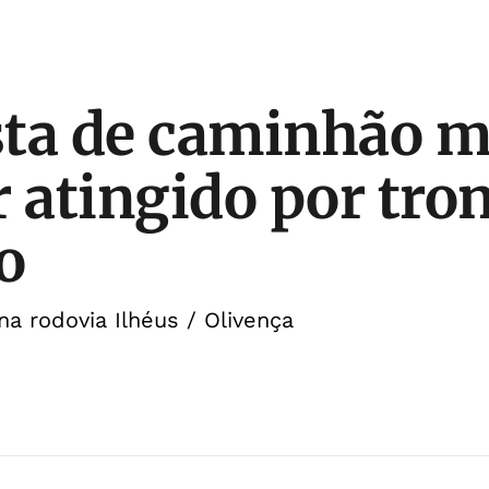
ta de caminhão m
r atingido por tro
o
a rodovia Ilhéus / Olivença