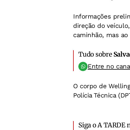
Informações preli
direção do veículo
caminhão, mas ao s
Tudo sobre
Salv
Entre no can
O corpo de Wellin
Polícia Técnica (DP
Siga o A TARDE 