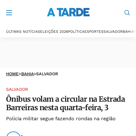
ÚLTIMAS NOTÍCIAS
ELEIÇÕES 2026
POLÍTICA
ESPORTES
SALVADOR
BAHIA
P
HOME
>
BAHIA
>
SALVADOR
SALVADOR
Ônibus volam a circular na Estrada
Barreiras nesta quarta-feira, 3
Polícia militar segue fazendo rondas na região