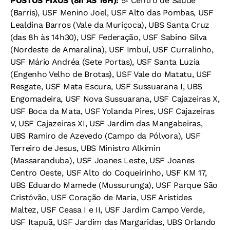
POSTOS FIXOS (8h ÀS 16H):
5º Centro de Saúde
(Barris), USF Menino Joel, USF Alto das Pombas, USF
Lealdina Barros (Vale da Muriçoca), UBS Santa Cruz
(das 8h às 14h30), USF Federação, USF Sabino Silva
(Nordeste de Amaralina), USF Imbuí, USF Curralinho,
USF Mário Andréa (Sete Portas), USF Santa Luzia
(Engenho Velho de Brotas), USF Vale do Matatu, USF
Resgate, USF Mata Escura, USF Sussuarana I, UBS
Engomadeira, USF Nova Sussuarana, USF Cajazeiras X,
USF Boca da Mata, USF Yolanda Pires, USF Cajazeiras
V, USF Cajazeiras XI, USF Jardim das Mangabeiras,
UBS Ramiro de Azevedo (Campo da Pólvora), USF
Terreiro de Jesus, UBS Ministro Alkimin
(Massaranduba), USF Joanes Leste, USF Joanes
Centro Oeste, USF Alto do Coqueirinho, USF KM 17,
UBS Eduardo Mamede (Mussurunga), USF Parque São
Cristóvão, USF Coração de Maria, USF Aristides
Maltez, USF Ceasa I e II, USF Jardim Campo Verde,
USF Itapuã, USF Jardim das Margaridas, UBS Orlando