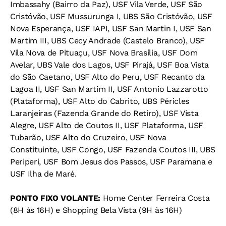
Imbassahy (Bairro da Paz), USF Vila Verde, USF São
Cristóvão, USF Mussurunga I, UBS São Cristóvão, USF
Nova Esperança, USF IAPI, USF San Martin I, USF San
Martim III, UBS Cecy Andrade (Castelo Branco), USF
Vila Nova de Pituaçu, USF Nova Brasília, USF Dom
Avelar, UBS Vale dos Lagos, USF Pirajá, USF Boa Vista
do São Caetano, USF Alto do Peru, USF Recanto da
Lagoa II, USF San Martim II, USF Antonio Lazzarotto
(Plataforma), USF Alto do Cabrito, UBS Péricles
Laranjeiras (Fazenda Grande do Retiro), USF Vista
Alegre, USF Alto de Coutos II, USF Plataforma, USF
Tubarão, USF Alto do Cruzeiro, USF Nova
Constituinte, USF Congo, USF Fazenda Coutos III, UBS
Periperi, USF Bom Jesus dos Passos, USF Paramana e
USF Ilha de Maré.
PONTO FIXO VOLANTE:
Home Center Ferreira Costa
(8H às 16H) e Shopping Bela Vista (9H às 16H)