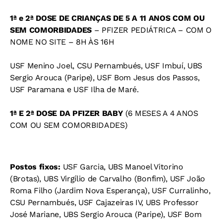
1ª e 2ª DOSE DE CRIANÇAS DE 5 A 11 ANOS COM OU
SEM COMORBIDADES
– PFIZER PEDIÁTRICA – COM O
NOME NO SITE – 8H ÀS 16H
USF Menino Joel, CSU Pernambués, USF Imbuí, UBS
Sergio Arouca (Paripe), USF Bom Jesus dos Passos,
USF Paramana e USF Ilha de Maré.
1ª E 2ª DOSE DA PFIZER BABY
(6 MESES A 4 ANOS
COM OU SEM COMORBIDADES)
Postos fixos:
USF Garcia, UBS Manoel Vitorino
(Brotas), UBS Virgílio de Carvalho (Bonfim), USF João
Roma Filho (Jardim Nova Esperança), USF Curralinho,
CSU Pernambués, USF Cajazeiras IV, UBS Professor
José Mariane, UBS Sergio Arouca (Paripe), USF Bom