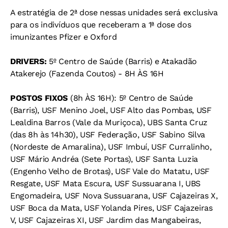
A estratégia de 2ª dose nessas unidades será exclusiva
para os indivíduos que receberam a 1ª dose dos
imunizantes Pfizer e Oxford
DRIVERS:
5º Centro de Saúde (Barris) e Atakadão
Atakerejo (Fazenda Coutos) - 8H ÀS 16H
POSTOS FIXOS
(8h ÀS 16H): 5º Centro de Saúde
(Barris), USF Menino Joel, USF Alto das Pombas, USF
Lealdina Barros (Vale da Muriçoca), UBS Santa Cruz
(das 8h às 14h30), USF Federação, USF Sabino Silva
(Nordeste de Amaralina), USF Imbuí, USF Curralinho,
USF Mário Andréa (Sete Portas), USF Santa Luzia
(Engenho Velho de Brotas), USF Vale do Matatu, USF
Resgate, USF Mata Escura, USF Sussuarana I, UBS
Engomadeira, USF Nova Sussuarana, USF Cajazeiras X,
USF Boca da Mata, USF Yolanda Pires, USF Cajazeiras
V, USF Cajazeiras XI, USF Jardim das Mangabeiras,