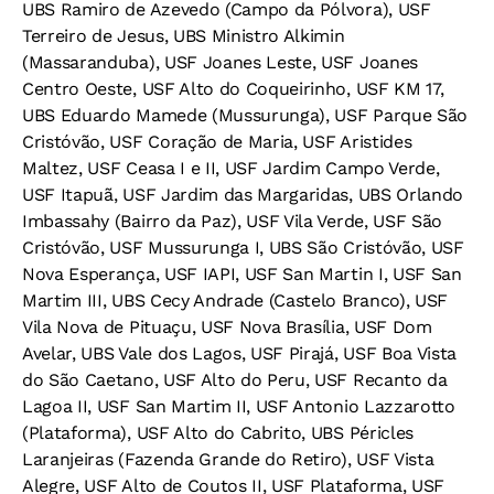
UBS Ramiro de Azevedo (Campo da Pólvora), USF
Terreiro de Jesus, UBS Ministro Alkimin
(Massaranduba), USF Joanes Leste, USF Joanes
Centro Oeste, USF Alto do Coqueirinho, USF KM 17,
UBS Eduardo Mamede (Mussurunga), USF Parque São
Cristóvão, USF Coração de Maria, USF Aristides
Maltez, USF Ceasa I e II, USF Jardim Campo Verde,
USF Itapuã, USF Jardim das Margaridas, UBS Orlando
Imbassahy (Bairro da Paz), USF Vila Verde, USF São
Cristóvão, USF Mussurunga I, UBS São Cristóvão, USF
Nova Esperança, USF IAPI, USF San Martin I, USF San
Martim III, UBS Cecy Andrade (Castelo Branco), USF
Vila Nova de Pituaçu, USF Nova Brasília, USF Dom
Avelar, UBS Vale dos Lagos, USF Pirajá, USF Boa Vista
do São Caetano, USF Alto do Peru, USF Recanto da
Lagoa II, USF San Martim II, USF Antonio Lazzarotto
(Plataforma), USF Alto do Cabrito, UBS Péricles
Laranjeiras (Fazenda Grande do Retiro), USF Vista
Alegre, USF Alto de Coutos II, USF Plataforma, USF