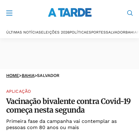
ÚLTIMAS NOTÍCIAS
ELEIÇÕES 2026
POLÍTICA
ESPORTES
SALVADOR
BAHIA
P
HOME
>
BAHIA
>
SALVADOR
APLICAÇÃO
Vacinação bivalente contra Covid-19
começa nesta segunda
Primeira fase da campanha vai contemplar as
pessoas com 80 anos ou mais