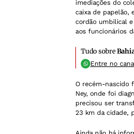
imediações do col
caixa de papelão,
cordão umbilical e
aos funcionários 
Tudo sobre
Bahi
Entre no can
O recém-nascido fo
Ney, onde foi diag
precisou ser trans
23 km da cidade, 
Ainda não há info