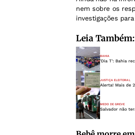
nem sobre os respo
investigações para 
Leia Também:
BAHIA
'Dia T': Bahia r
JUSTIÇA ELEITORAL
Alerta! Mais de 
MEDO DE GREVE
Salvador não ter
Bebê morre em