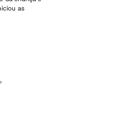
niciou as
o