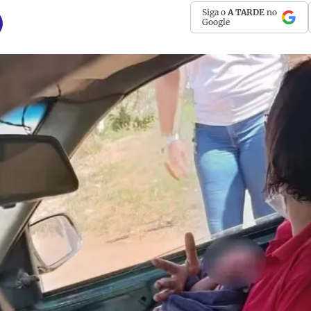
Siga o
A TARDE
no
Google