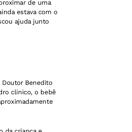
aproximar de uma
ainda estava com o
scou ajuda junto
.
l Doutor Benedito
ro clínico, o bebê
a aproximadamente
o da criança e