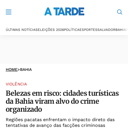
ÚLTIMAS NOTÍCIAS
ELEIÇÕES 2026
POLÍTICA
ESPORTES
SALVADOR
BAHIA
P
HOME
>
BAHIA
VIOLÊNCIA
Belezas em risco: cidades turísticas
da Bahia viram alvo do crime
organizado
Regiões pacatas enfrentam o impacto direto das
tentativas de avanço das facções criminosas