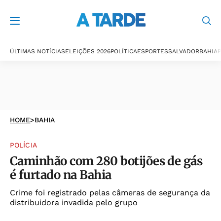
ÚLTIMAS NOTÍCIAS
ELEIÇÕES 2026
POLÍTICA
ESPORTES
SALVADOR
BAHIA
P
HOME
>
BAHIA
POLÍCIA
Caminhão com 280 botijões de gás
é furtado na Bahia
Crime foi registrado pelas câmeras de segurança da
distribuidora invadida pelo grupo