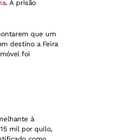
na
. A prisão
 apontarem que um
om destino a Feira
móvel foi
melhante à
15 mil por quilo,
ntificado como