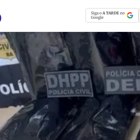
Siga o
A TARDE
no
Google