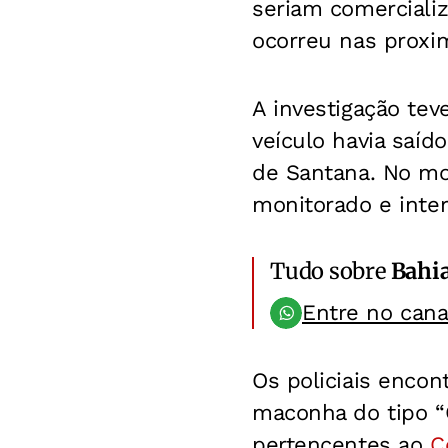
seriam comerciali
ocorreu nas proxi
A investigação tev
veículo havia saíd
de Santana. No mo
monitorado e inte
Tudo sobre
Bahi
Entre no can
Os policiais enco
maconha do tipo “C
pertencentes ao
C