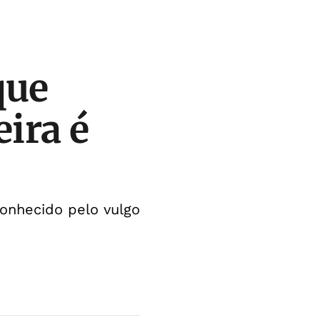
que
eira é
onhecido pelo vulgo