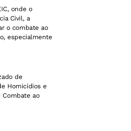
EIC, onde o
a Civil, a
car o combate ao
do, especialmente
zado de
de Homicídios e
e Combate ao