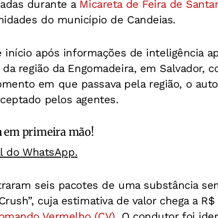
zadas durante a
Micareta de Feira de Santa
midades do município de Candeias.
e início após informações de inteligência
o da região da Engomadeira, em Salvador, c
mento em que passava pela região, o
auto
rceptado pelos agentes.
a
em primeira mão!
al do WhatsApp.
ntraram seis pacotes de uma substância se
rush”, cuja estimativa de valor chega a R$ 
omando Vermelho (CV)
. O
condutor foi ide