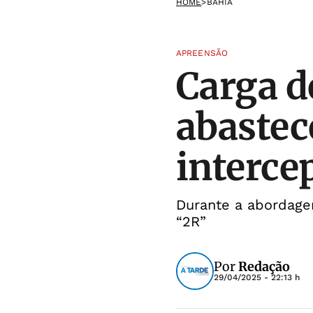
HOME
>
BAHIA
APREENSÃO
Carga d
abastec
interce
Durante a abordage
“2R”
Por
Redação
29/04/2025 - 22:13 h