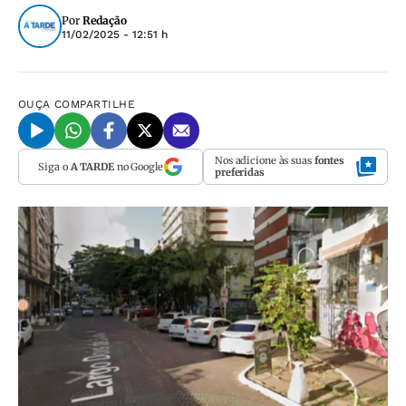
Por
Redação
11/02/2025 - 12:51 h
OUÇA
COMPARTILHE
Nos adicione às suas
fontes
Siga o
A TARDE
no Google
preferidas