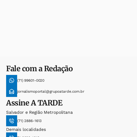
Fale com a Redação
(71) 99601-0020
jornalismoportal@grupoatarde.com.br
Assine
A TARDE
Salvador e Região Metropolitana
(71) 2886-1613
Demais localidades