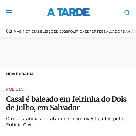
ÚLTIMAS NOTÍCIAS
ELEIÇÕES 2026
POLÍTICA
ESPORTES
SALVADOR
BAHIA
P
HOME
>
BAHIA
POLÍCIA
Casal é baleado em feirinha do Dois
de Julho, em Salvador
Circunstâncias do ataque serão investigadas pela
Polícia Civil