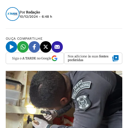
Por
Redação
10/12/2024 - 6:48 h
OUÇA
COMPARTILHE
Nos adicione às suas
fontes
Siga o
A TARDE
no Google
preferidas