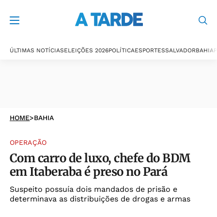
ÚLTIMAS NOTÍCIAS
ELEIÇÕES 2026
POLÍTICA
ESPORTES
SALVADOR
BAHIA
P
HOME
>
BAHIA
OPERAÇÃO
Com carro de luxo, chefe do BDM
em Itaberaba é preso no Pará
Suspeito possuía dois mandados de prisão e
determinava as distribuições de drogas e armas