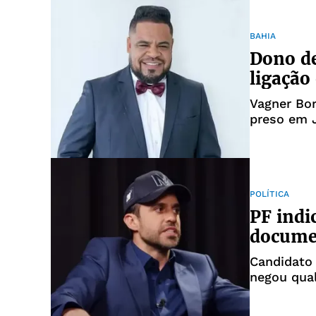
BAHIA
Dono de
ligação
Vagner Bor
preso em J
da praia
POLÍTICA
PF indi
documen
Candidato 
negou qua