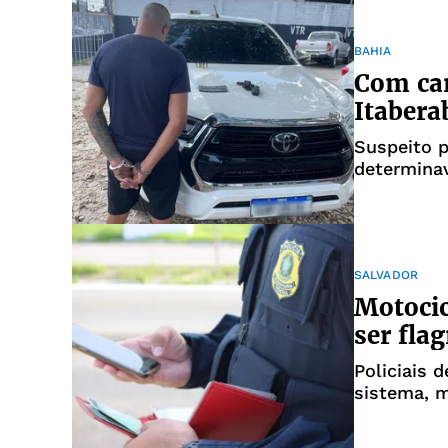
BAHIA
Com car
Itabera
Suspeito 
determinav
SALVADOR
Motocic
ser fla
Policiais
sistema, 