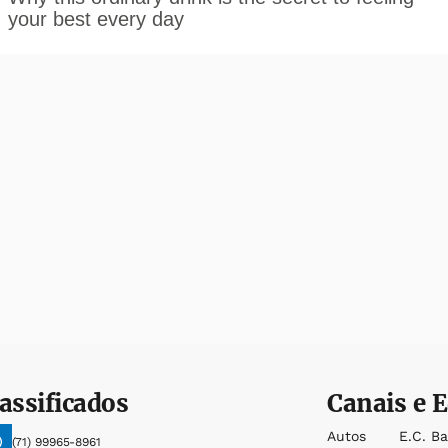
assificados
Canais e E
Autos
E.c. B
(71) 99965-8961