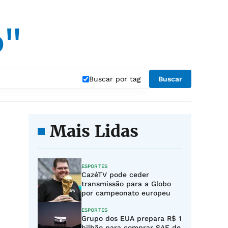
o"
Buscar por tag
Buscar
Mais Lidas
ESPORTES
CazéTV pode ceder
transmissão para a Globo
por campeonato europeu
ESPORTES
Grupo dos EUA prepara R$ 1
bilhão para comprar SAF de