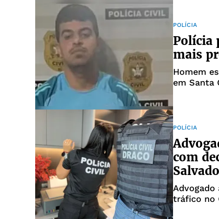
POLÍCIA
Polícia
mais pr
Homem esta
em Santa 
POLÍCIA
Advogad
com dec
Salvado
Advogado a
tráfico no