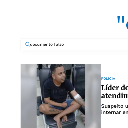
"
POLÍCIA
Líder d
atendim
Suspeito u
internar e