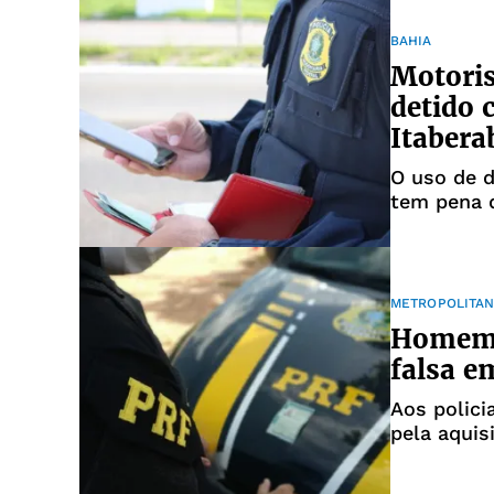
BAHIA
Motori
detido
Itabera
O uso de d
tem pena d
METROPOLITA
Homem 
falsa e
Aos polici
pela aquis