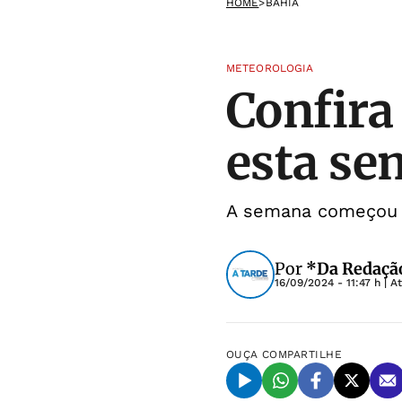
HOME
>
BAHIA
METEOROLOGIA
Confira
esta se
A semana começou c
Por
*Da Redaçã
16/09/2024 - 11:47 h
| A
OUÇA
COMPARTILHE