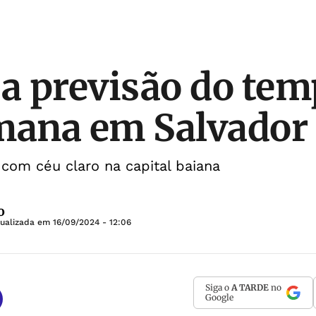
 a previsão do tem
mana em Salvador
om céu claro na capital baiana
o
tualizada em
16/09/2024 - 12:06
Siga o
A TARDE
no
Google