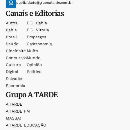
publicidade@grupoatarde.com.br
Canais e Editorias
Autos
E.c. Bahia
Bahia
E.c. Vitória
Brasil
Empregos
Saúde
Gastronomia
Cineinsite
Muito
Concursos
Mundo
Cultura
Opinião
Digital
Política
Salvador
Economia
Grupo
A TARDE
A TARDE
A TARDE FM
MASSA!
A TARDE EDUCAÇÃO