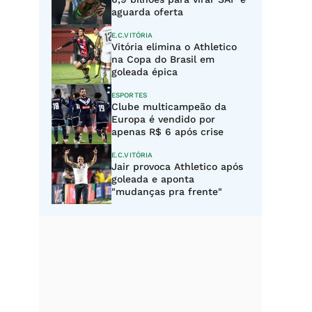
aguarda oferta
E.C.VITÓRIA
Vitória elimina o Athletico
na Copa do Brasil em
goleada épica
ESPORTES
Clube multicampeão da
Europa é vendido por
apenas R$ 6 após crise
E.C.VITÓRIA
Jair provoca Athletico após
goleada e aponta
"mudanças pra frente"