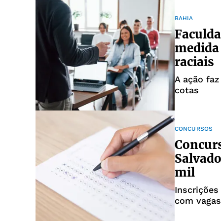
BAHIA
Faculda
medida 
raciais
A ação faz
cotas
CONCURSOS
Concurs
Salvado
mil
Inscrições
com vagas 
de reserva