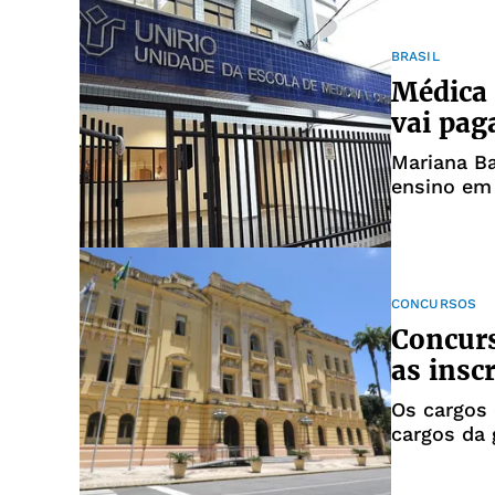
BRASIL
Médica 
vai pag
Mariana Ba
ensino em
CONCURSOS
Concurs
as insc
Os cargos 
cargos da