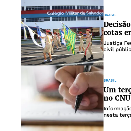
BRASIL
Decisão
cotas e
Justiça F
civil públi
BRASIL
Um terç
no CNU 
Informação
nesta terç