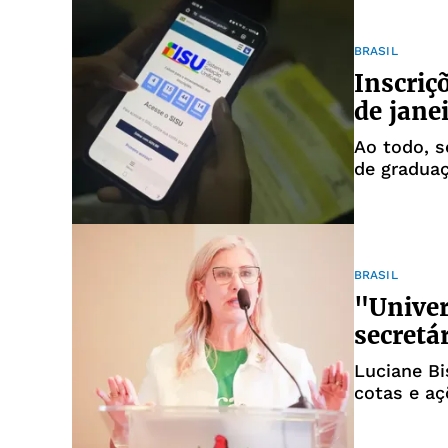
BRASIL
Inscriç
de jane
Ao todo, s
de graduaç
BRASIL
"Univer
secretá
Luciane Bi
cotas e aç