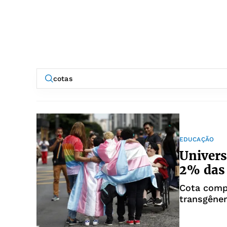
EDUCAÇÃO
Univers
2% das 
Cota compr
transgêner
variabilid