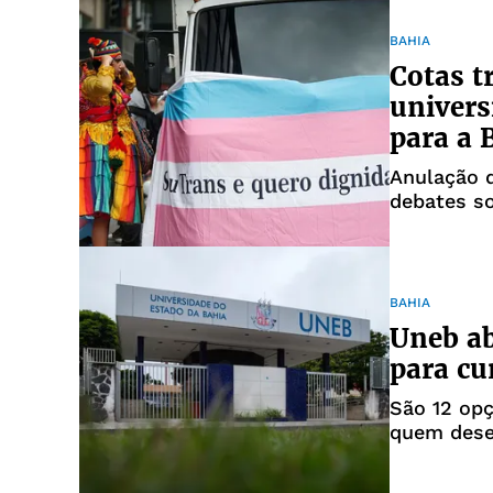
BAHIA
Cotas t
univers
para a 
Anulação d
debates so
BAHIA
Uneb ab
para cu
São 12 opç
quem desej
flexibilida