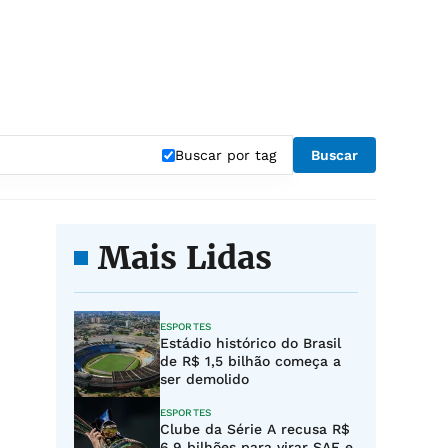
Buscar por tag
Buscar
Mais Lidas
ESPORTES
Estádio histórico do Brasil
de R$ 1,5 bilhão começa a
ser demolido
ESPORTES
Clube da Série A recusa R$
6,9 bilhões para virar SAF e