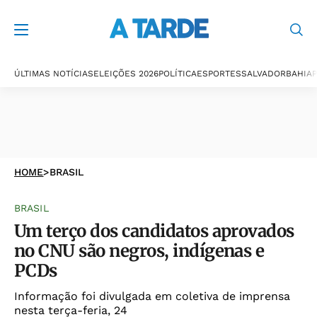
ÚLTIMAS NOTÍCIAS
ELEIÇÕES 2026
POLÍTICA
ESPORTES
SALVADOR
BAHIA
P
HOME
>
BRASIL
BRASIL
Um terço dos candidatos aprovados
no CNU são negros, indígenas e
PCDs
Informação foi divulgada em coletiva de imprensa
nesta terça-feria, 24