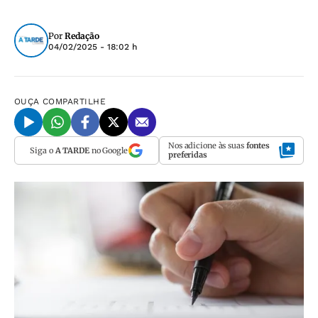
Por
Redação
04/02/2025 - 18:02 h
OUÇA
COMPARTILHE
Nos adicione às suas
fontes
Siga o
A TARDE
no Google
preferidas