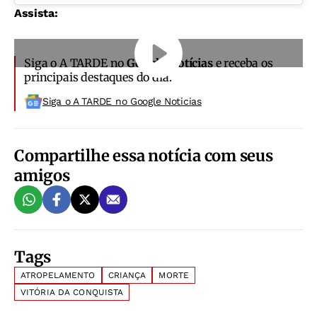
Assista:
Siga o A TARDE no
Google Notícias
e receba os
principais destaques do dia.
Siga o A TARDE no Google Noticias
Compartilhe essa notícia com seus
amigos
Tags
ATROPELAMENTO
CRIANÇA
MORTE
VITÓRIA DA CONQUISTA