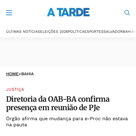
ÚLTIMAS NOTÍCIAS
ELEIÇÕES 2026
POLÍTICA
ESPORTES
SALVADOR
BAHIA
P
HOME
>
BAHIA
JUSTIÇA
Diretoria da OAB-BA confirma
presença em reunião de PJe
Órgão afirma que mudança para e-Proc não estava
na pauta