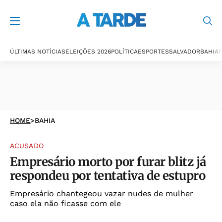
ÚLTIMAS NOTÍCIAS
ELEIÇÕES 2026
POLÍTICA
ESPORTES
SALVADOR
BAHIA
P
HOME
>
BAHIA
ACUSADO
Empresário morto por furar blitz já
respondeu por tentativa de estupro
Empresário chantegeou vazar nudes de mulher
caso ela não ficasse com ele