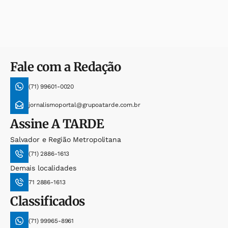
Fale com a Redação
(71) 99601-0020
jornalismoportal@grupoatarde.com.br
Assine
A TARDE
Salvador e Região Metropolitana
(71) 2886-1613
Demais localidades
71 2886-1613
Classificados
(71) 99965-8961