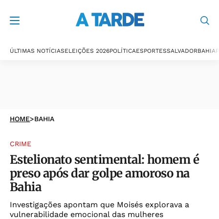
ÚLTIMAS NOTÍCIAS
ELEIÇÕES 2026
POLÍTICA
ESPORTES
SALVADOR
BAHIA
P
HOME
>
BAHIA
CRIME
Estelionato sentimental: homem é
preso após dar golpe amoroso na
Bahia
Investigações apontam que Moisés explorava a
vulnerabilidade emocional das mulheres