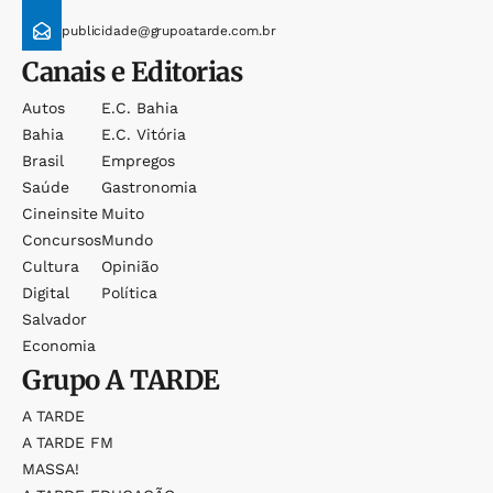
publicidade@grupoatarde.com.br
Canais e Editorias
Autos
E.c. Bahia
Bahia
E.c. Vitória
Brasil
Empregos
Saúde
Gastronomia
Cineinsite
Muito
Concursos
Mundo
Cultura
Opinião
Digital
Política
Salvador
Economia
Grupo
A TARDE
A TARDE
A TARDE FM
MASSA!