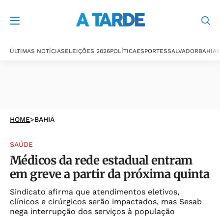
ÚLTIMAS NOTÍCIAS
ELEIÇÕES 2026
POLÍTICA
ESPORTES
SALVADOR
BAHIA
P
HOME
>
BAHIA
SAÚDE
Médicos da rede estadual entram
em greve a partir da próxima quinta
Sindicato afirma que atendimentos eletivos,
clínicos e cirúrgicos serão impactados, mas Sesab
nega interrupção dos serviços à população