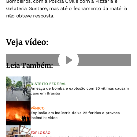
Bombeiros, com a Polícia Civil e com a Pizzaria e
Gelateria Gustare, mas até o fechamento da matéria
não obteve resposta.
Veja vídeo:
Leia Também:
DISTRITO FEDERAL
Ameaça de bomba e explosão com 30 vítimas causam
caos em Brasília
PÂNICO
Explosão em indústria deixa 22 feridos e provoca
incêndio; vídeo
EXPLOSÃO