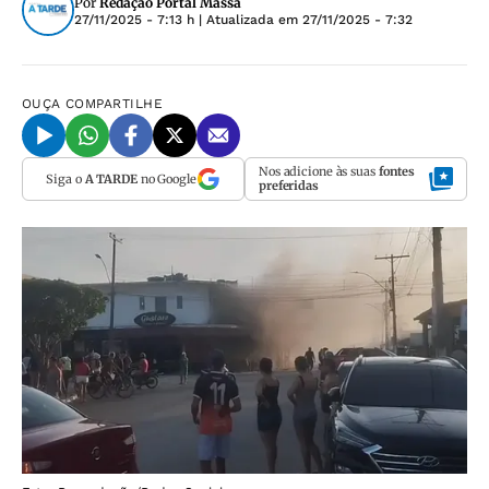
Por
Redação Portal Massa
27/11/2025 - 7:13 h
| Atualizada em
27/11/2025 - 7:32
OUÇA
COMPARTILHE
Nos adicione às suas
fontes
Siga o
A TARDE
no Google
preferidas