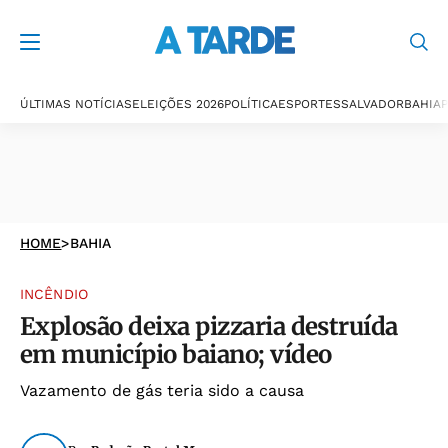
ÚLTIMAS NOTÍCIAS
ELEIÇÕES 2026
POLÍTICA
ESPORTES
SALVADOR
BAHIA
P
HOME
>
BAHIA
INCÊNDIO
Explosão deixa pizzaria destruída
em município baiano; vídeo
Vazamento de gás teria sido a causa