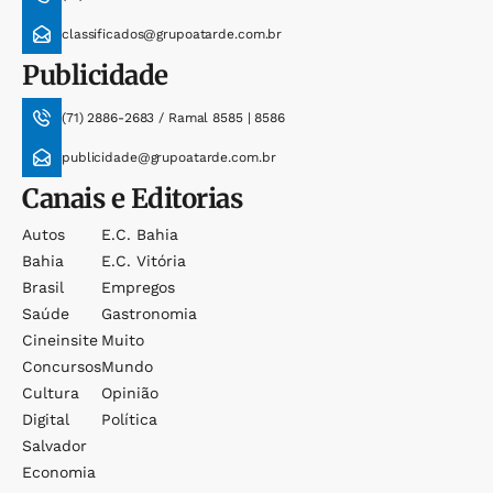
classificados@grupoatarde.com.br
Publicidade
(71) 2886-2683 / Ramal 8585 | 8586
publicidade@grupoatarde.com.br
Canais e Editorias
Autos
E.c. Bahia
Bahia
E.c. Vitória
Brasil
Empregos
Saúde
Gastronomia
Cineinsite
Muito
Concursos
Mundo
Cultura
Opinião
Digital
Política
Salvador
Economia