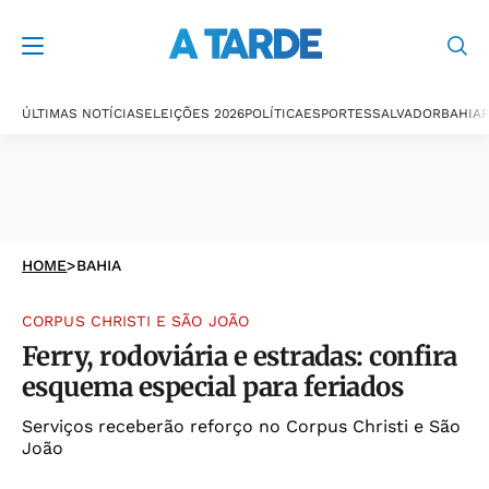
ÚLTIMAS NOTÍCIAS
ELEIÇÕES 2026
POLÍTICA
ESPORTES
SALVADOR
BAHIA
P
HOME
>
BAHIA
CORPUS CHRISTI E SÃO JOÃO
Ferry, rodoviária e estradas: confira
esquema especial para feriados
Serviços receberão reforço no Corpus Christi e São
João