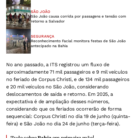
SÃO JOÃO
São João causa corrida por passagens e tensão com
retorno a Salvador
SEGURANÇA
Reconhecimento Facial monitora festas de São João
antecipado na Bahia
No ano passado, a ITS registrou um fluxo de
aproximadamente 71 mil passageiros e 9 mil veículos
no feriado de Corpus Christi, e de 134 mil passageiros
e 20 mil veículos no São João, considerando
deslocamentos de saída e retorno.
Em 2025, a
expectativa é de ampliação desses números,
considerando que os feriados ocorrerão de forma
sequencial: Corpus Christi no dia 19 de junho (quinta-
feira) e São João no dia 24 de junho (terça-feira).
Tudo sobre
Bahia
em primeira mão!