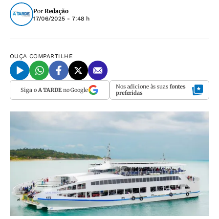
Por
Redação
17/06/2025 - 7:48 h
OUÇA
COMPARTILHE
Nos adicione às suas
fontes
Siga o
A TARDE
no Google
preferidas