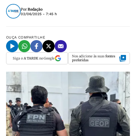
Por
Redação
02/06/2025 - 7:45 h
OUÇA
COMPARTILHE
Nos adicione às suas
fontes
Siga o
A TARDE
no Google
preferidas