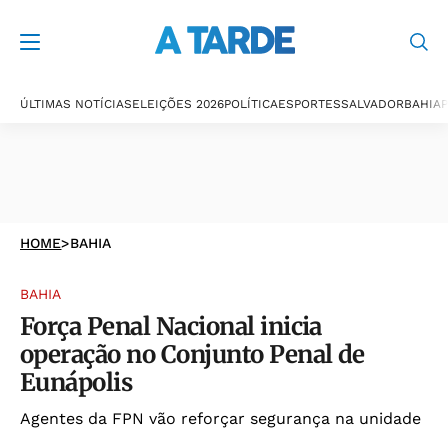
ÚLTIMAS NOTÍCIAS
ELEIÇÕES 2026
POLÍTICA
ESPORTES
SALVADOR
BAHIA
P
HOME
>
BAHIA
BAHIA
Força Penal Nacional inicia
operação no Conjunto Penal de
Eunápolis
Agentes da FPN vão reforçar segurança na unidade