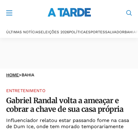
ÚLTIMAS NOTÍCIAS
ELEIÇÕES 2026
POLÍTICA
ESPORTES
SALVADOR
BAHIA
P
HOME
>
BAHIA
ENTRETENIMENTO
Gabriel Randal volta a ameaçar e
cobrar a chave de sua casa própria
Influenciador relatou estar passando fome na casa
de Dum Ice, onde tem morado temporariamente