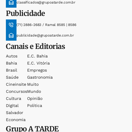
classificados@grupoatarde.com.br
Publicidade
(71) 2886-2683 / Ramal 8585 | 8586
publicidade@grupoatarde.com.br
Canais e Editorias
Autos
E.c. Bahia
Bahia
E.c. Vitória
Brasil
Empregos
Saúde
Gastronomia
Cineinsite
Muito
Concursos
Mundo
Cultura
Opinião
Digital
Política
Salvador
Economia
Grupo
A TARDE