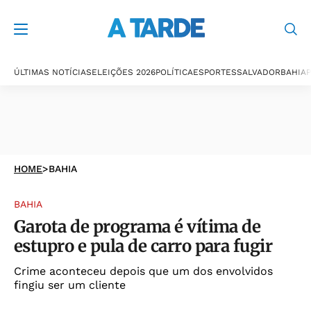
ÚLTIMAS NOTÍCIAS
ELEIÇÕES 2026
POLÍTICA
ESPORTES
SALVADOR
BAHIA
P
HOME
>
BAHIA
BAHIA
Garota de programa é vítima de
estupro e pula de carro para fugir
Crime aconteceu depois que um dos envolvidos
fingiu ser um cliente