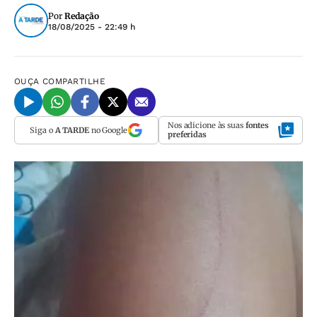
Por
Redação
18/08/2025 - 22:49 h
OUÇA
COMPARTILHE
Nos adicione às suas
fontes
Siga o
A TARDE
no Google
preferidas