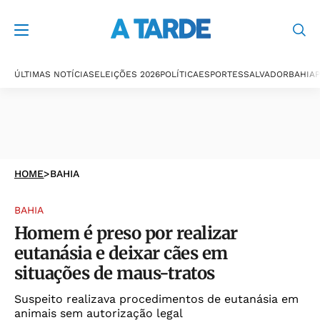
ÚLTIMAS NOTÍCIAS
ELEIÇÕES 2026
POLÍTICA
ESPORTES
SALVADOR
BAHIA
P
HOME
>
BAHIA
BAHIA
Homem é preso por realizar
eutanásia e deixar cães em
situações de maus-tratos
Suspeito realizava procedimentos de eutanásia em
animais sem autorização legal