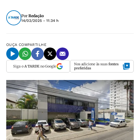
Por
Redação
14/02/2025 - 11:34 h
OUÇA
COMPARTILHE
Nos adicione às suas
fontes
Siga o
A TARDE
no Google
preferidas