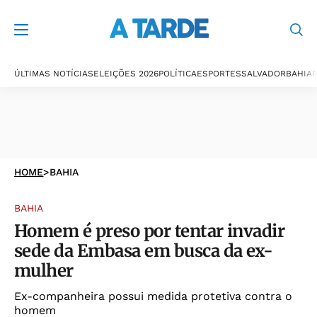
ÚLTIMAS NOTÍCIAS
ELEIÇÕES 2026
POLÍTICA
ESPORTES
SALVADOR
BAHIA
P
HOME
>
BAHIA
BAHIA
Homem é preso por tentar invadir
sede da Embasa em busca da ex-
mulher
Ex-companheira possui medida protetiva contra o
homem