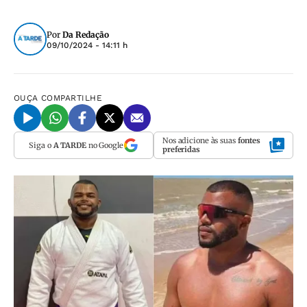
Por
Da Redação
09/10/2024 - 14:11 h
OUÇA
COMPARTILHE
Nos adicione às suas
fontes
Siga o
A TARDE
no Google
preferidas