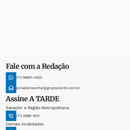
Fale com a Redação
(71) 99601-0020
jornalismoportal@grupoatarde.com.br
Assine
A TARDE
Salvador e Região Metropolitana
(71) 2886-1613
Demais localidades