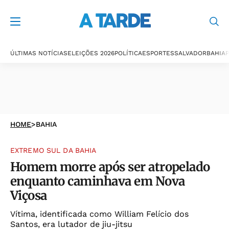
ÚLTIMAS NOTÍCIAS
ELEIÇÕES 2026
POLÍTICA
ESPORTES
SALVADOR
BAHIA
P
HOME
>
BAHIA
EXTREMO SUL DA BAHIA
Homem morre após ser atropelado
enquanto caminhava em Nova
Viçosa
Vítima, identificada como William Felício dos
Santos, era lutador de jiu-jitsu