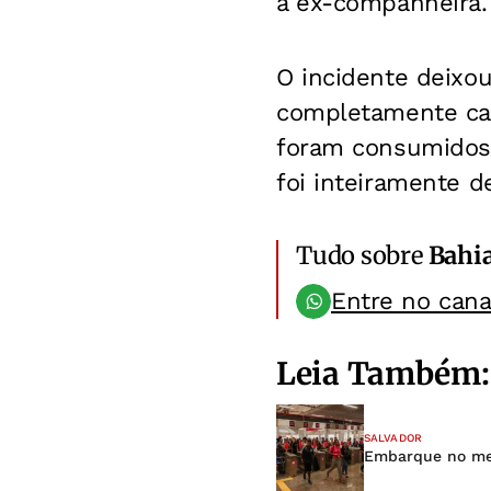
a ex-companheira.
O incidente deixo
completamente ca
foram consumidos 
foi inteiramente d
Tudo sobre
Bahi
Entre no can
Leia Também:
SALVADOR
Embarque no met