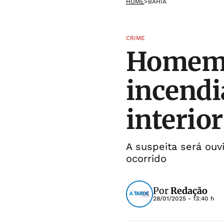
HOME
>
BAHIA
CRIME
Homem 
incendi
interio
A suspeita será ouv
ocorrido
Por
Redação
28/01/2025 - 13:40 h