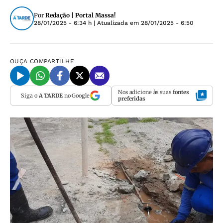
Por
Redação | Portal Massa!
28/01/2025 - 6:34 h
| Atualizada em
28/01/2025 - 6:50
OUÇA
COMPARTILHE
Nos adicione às suas
fontes
Siga o
A TARDE
no Google
preferidas