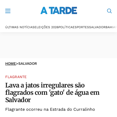
ÚLTIMAS NOTÍCIAS
ELEIÇÕES 2026
POLÍTICA
ESPORTES
SALVADOR
BAHIA
P
HOME
>
SALVADOR
FLAGRANTE
Lava a jatos irregulares são
flagrados com 'gato' de água em
Salvador
Flagrante ocorreu na Estrada do Curralinho