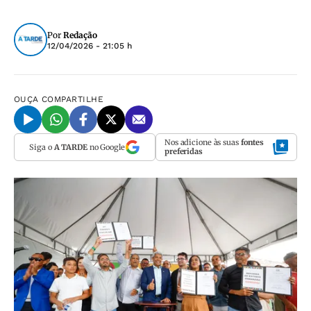
Por
Redação
12/04/2026 - 21:05 h
OUÇA
COMPARTILHE
Nos adicione às suas
fontes
Siga o
A TARDE
no Google
preferidas