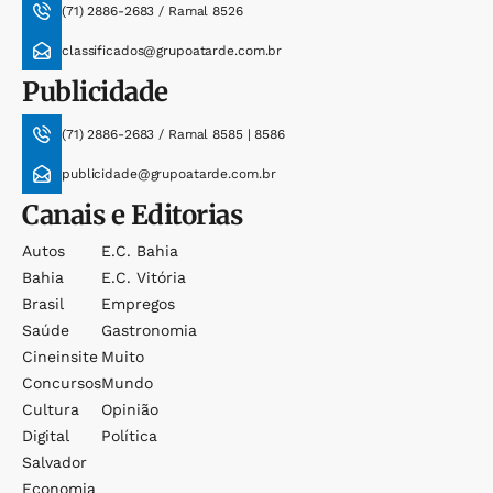
(71) 2886-2683 / Ramal 8526
classificados@grupoatarde.com.br
Publicidade
(71) 2886-2683 / Ramal 8585 | 8586
publicidade@grupoatarde.com.br
Canais e Editorias
Autos
E.c. Bahia
Bahia
E.c. Vitória
Brasil
Empregos
Saúde
Gastronomia
Cineinsite
Muito
Concursos
Mundo
Cultura
Opinião
Digital
Política
Salvador
Economia