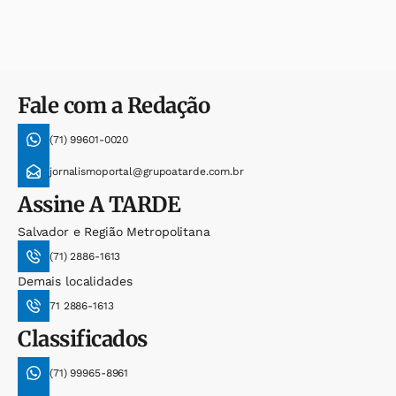
Fale com a Redação
(71) 99601-0020
jornalismoportal@grupoatarde.com.br
Assine
A TARDE
Salvador e Região Metropolitana
(71) 2886-1613
Demais localidades
71 2886-1613
Classificados
(71) 99965-8961