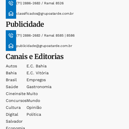
(71) 2886-2683 / Ramal 8526
classificados@grupoatarde.com.br
Publicidade
(71) 2886-2683 / Ramal 8585 | 8586
publicidade@grupoatarde.com.br
Canais e Editorias
Autos
E.c. Bahia
Bahia
E.c. Vitória
Brasil
Empregos
Saúde
Gastronomia
Cineinsite
Muito
Concursos
Mundo
Cultura
Opinião
Digital
Política
Salvador
Economia