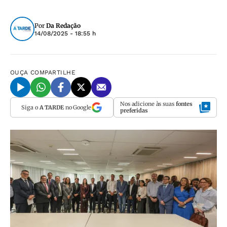
Por
Da Redação
14/08/2025 - 18:55 h
OUÇA
COMPARTILHE
Nos adicione às suas
fontes
Siga o
A TARDE
no Google
preferidas