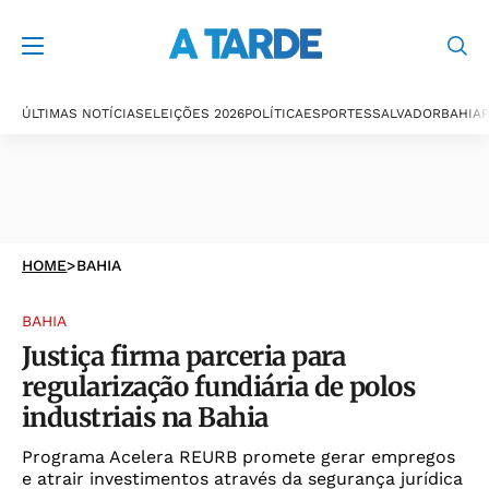
ÚLTIMAS NOTÍCIAS
ELEIÇÕES 2026
POLÍTICA
ESPORTES
SALVADOR
BAHIA
P
HOME
>
BAHIA
BAHIA
Justiça firma parceria para
regularização fundiária de polos
industriais na Bahia
Programa Acelera REURB promete gerar empregos
e atrair investimentos através da segurança jurídica