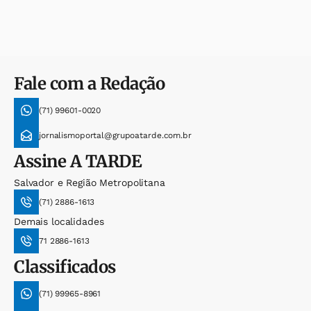
Fale com a Redação
(71) 99601-0020
jornalismoportal@grupoatarde.com.br
Assine
A TARDE
Salvador e Região Metropolitana
(71) 2886-1613
Demais localidades
71 2886-1613
Classificados
(71) 99965-8961