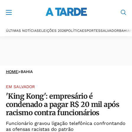
ÚLTIMAS NOTÍCIAS
ELEIÇÕES 2026
POLÍTICA
ESPORTES
SALVADOR
BAHIA
P
HOME
>
BAHIA
EM SALVADOR
'King Kong': empresário é
condenado a pagar R$ 20 mil após
racismo contra funcionários
Funcionário gravou ligação telefônica confrontando
as ofensas racistas do patrão