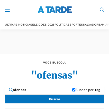
Últimas notícias
ÚLTIMAS NOTÍCIAS
ELEIÇÕES 2026
POLÍTICA
ESPORTES
SALVADOR
BAHIA
P
VOCÊ BUSCOU:
"ofensas"
Buscar por tag
Buscar