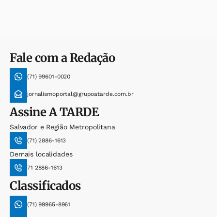
Fale com a Redação
(71) 99601-0020
jornalismoportal@grupoatarde.com.br
Assine
A TARDE
Salvador e Região Metropolitana
(71) 2886-1613
Demais localidades
71 2886-1613
Classificados
(71) 99965-8961