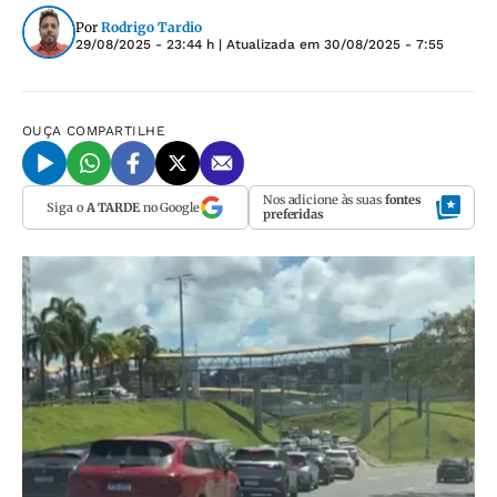
Por
Rodrigo Tardio
29/08/2025 - 23:44 h
| Atualizada em
30/08/2025 - 7:55
OUÇA
COMPARTILHE
Nos adicione às suas
fontes
Siga o
A TARDE
no Google
preferidas