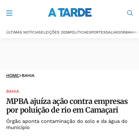
ÚLTIMAS NOTÍCIAS
ELEIÇÕES 2026
POLÍTICA
ESPORTES
SALVADOR
BAHIA
P
HOME
>
BAHIA
BAHIA
MPBA ajuíza ação contra empresas
por poluição de rio em Camaçari
Órgão aponta contaminação do solo e da água do
município