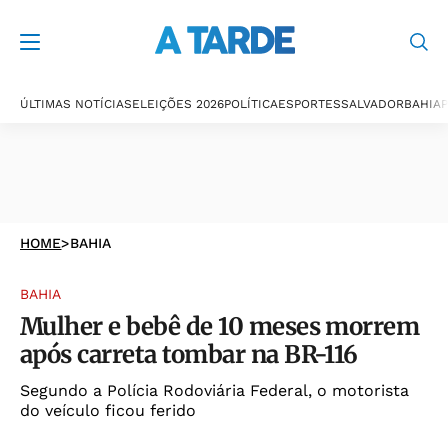
ÚLTIMAS NOTÍCIAS
ELEIÇÕES 2026
POLÍTICA
ESPORTES
SALVADOR
BAHIA
P
HOME
>
BAHIA
BAHIA
Mulher e bebê de 10 meses morrem
após carreta tombar na BR-116
Segundo a Polícia Rodoviária Federal, o motorista
do veículo ficou ferido