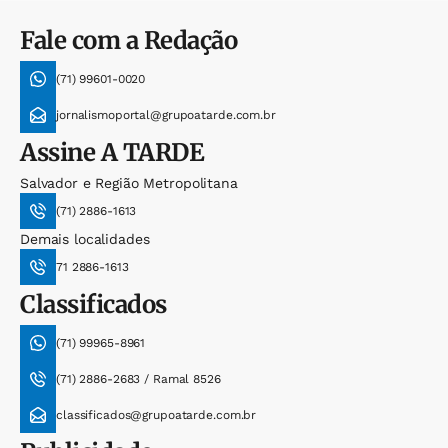
Fale com a Redação
(71) 99601-0020
jornalismoportal@grupoatarde.com.br
Assine
A TARDE
Salvador e Região Metropolitana
(71) 2886-1613
Demais localidades
71 2886-1613
Classificados
(71) 99965-8961
(71) 2886-2683 / Ramal 8526
classificados@grupoatarde.com.br