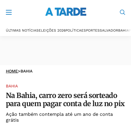
ÚLTIMAS NOTÍCIAS
ELEIÇÕES 2026
POLÍTICA
ESPORTES
SALVADOR
BAHIA
P
HOME
>
BAHIA
BAHIA
Na Bahia, carro zero será sorteado
para quem pagar conta de luz no pix
Ação também contempla até um ano de conta
grátis