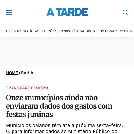
ÚLTIMAS NOTÍCIAS
ELEIÇÕES 2026
POLÍTICA
ESPORTES
SALVADOR
BAHIA
P
HOME
>
BAHIA
TRANSPARETÔMERO
Onze municípios ainda não
enviaram dados dos gastos com
festas juninas
Municípios baianos têm até a próxima sexta-feira,
6, para informar dados ao Ministério Público do